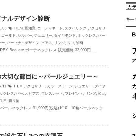
カ
テ
ソナルデザイン診断
ゴ
キー
リ
0/05
ITEM
,
豆知識
,
コーディネート
,
スタイリング
アクセサリ
ー
B
,
ゴールド
,
シルバー
,
ジュエリー
,
ダイヤモンド
,
ネックレス
,
パー
ラー
,
パーソナルデザイン
,
ピアス
,
リング
,
占い
,
診断
EY Beauete ボーテネックレス 販売価格 33,000円 …
の大切な節目に～パールジュエリー～
7/11
ITEM
アクセサリー
,
カラーストーン
,
ジュエリー
,
ダイヤ
ックレス
,
パール
,
ピアス
,
ブレスレット
,
プレゼント
,
リング
,
節目
,
生日
,
贈り物
粒パールネックレス 31,900円(税込) K10 10粒パールネック