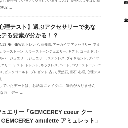
な顔を持っているといわれていますよね？ 案外気づかない隠
婚
#82 …
金
択心理テスト】選ぶアクセサリーであな
モテる要素が分かる！？
4/13
NEWS
,
トレンド
,
豆知識
,
アーカイブ
アクセサリー
,
アミ
カラーストーン
,
カラーストーンジュエリー
,
ギフト
,
ゴールド
,
シ
ルバージュエリー
,
ジュエリー
,
ステンレス
,
ダイヤモンド
,
ダイヤ
ュエリー
,
テスト
,
トレンド
,
ネックレス
,
ハート
,
パワーストーン
,
パ
ス
,
ピンクゴールド
,
プレゼント
,
占い
,
天然石
,
宝石
,
心理
,
心理テス
し
していたデートは、お洒落にメイクに、気合が入りません
んな時、デー …
ュエリー「GEMCEREY coeur クー
GEMCEREY amulette アミュレット」