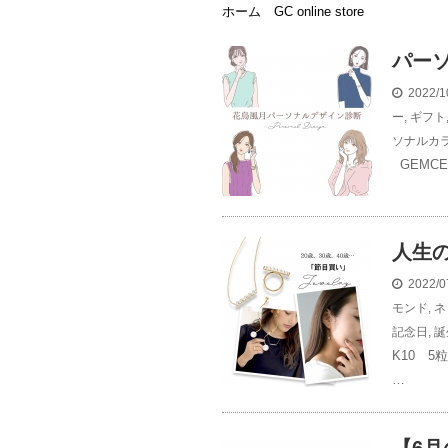
ホーム
GC online store
パー
2022/1
ー
,
ギフト
ソナルカ
GEMCER
人生
2022/0
モンド
,
ネ
記念日
,
誕
K10 5
…