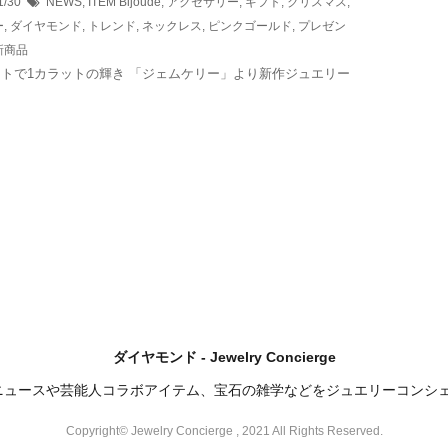
1/30
NEWS
,
ITEM
Bijoude
,
アクセサリー
,
ギフト
,
クリスマス
,
ー
,
ダイヤモンド
,
トレンド
,
ネックレス
,
ピンクゴールド
,
プレゼン
新商品
ラットで1カラットの輝き 「ジェムケリー」より新作ジュエリー
ダイヤモンド - Jewelry Concierge
ニュースや芸能人コラボアイテム、宝石の雑学などをジュエリーコンシ
Copyright© Jewelry Concierge , 2021 All Rights Reserved.