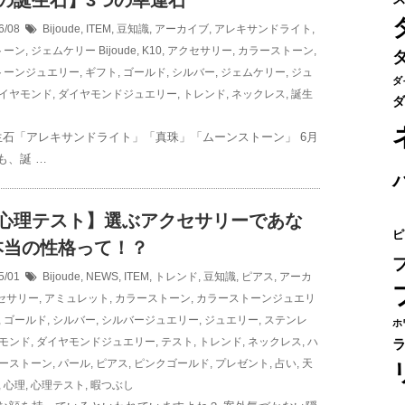
月の誕生石】3つの幸運石
6/08
Bijoude
,
ITEM
,
豆知識
,
アーカイブ
,
アレキサンドライト
,
トーン
,
ジェムケリー
Bijoude
,
K10
,
アクセサリー
,
カラーストーン
,
トーンジュエリー
,
ギフト
,
ゴールド
,
シルバー
,
ジェムケリー
,
ジュ
ダ
イヤモンド
,
ダイヤモンドジュエリー
,
トレンド
,
ネックレス
,
誕生
ダ
生石「アレキサンドライト」「真珠」「ムーンストーン」 6月
も、誕 …
択心理テスト】選ぶアクセサリーであな
ピ
本当の性格って！？
5/01
Bijoude
,
NEWS
,
ITEM
,
トレンド
,
豆知識
,
ピアス
,
アーカ
セサリー
,
アミュレット
,
カラーストーン
,
カラーストーンジュエリ
,
ゴールド
,
シルバー
,
シルバージュエリー
,
ジュエリー
,
ステンレ
ホ
モンド
,
ダイヤモンドジュエリー
,
テスト
,
トレンド
,
ネックレス
,
ハ
ーストーン
,
パール
,
ピアス
,
ピンクゴールド
,
プレゼント
,
占い
,
天
,
心理
,
心理テスト
,
暇つぶし