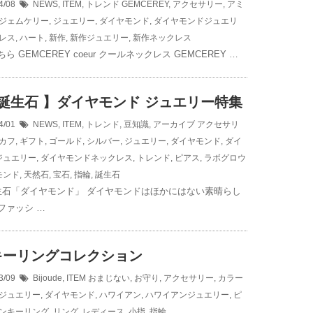
4/08
NEWS
,
ITEM
,
トレンド
GEMCEREY
,
アクセサリー
,
アミ
ジェムケリー
,
ジュエリー
,
ダイヤモンド
,
ダイヤモンドジュエリ
レス
,
ハート
,
新作
,
新作ジュエリー
,
新作ネックレス
ら GEMCEREY coeur クールネックレス GEMCEREY …
誕生石 】ダイヤモンド ジュエリー特集
4/01
NEWS
,
ITEM
,
トレンド
,
豆知識
,
アーカイブ
アクセサリ
カフ
,
ギフト
,
ゴールド
,
シルバー
,
ジュエリー
,
ダイヤモンド
,
ダイ
ジュエリー
,
ダイヤモンドネックレス
,
トレンド
,
ピアス
,
ラボグロウ
モンド
,
天然石
,
宝石
,
指輪
,
誕生石
生石「ダイヤモンド」 ダイヤモンドはほかにはない素晴らし
ファッシ …
キーリングコレクション
3/09
Bijoude
,
ITEM
おまじない
,
お守り
,
アクセサリー
,
カラー
ジュエリー
,
ダイヤモンド
,
ハワイアン
,
ハワイアンジュエリー
,
ピ
ンキーリング
,
リング
,
レディース
,
小指
,
指輪