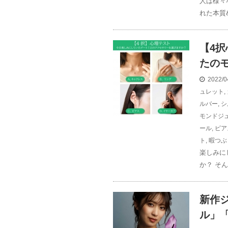
人は様々
れた本質&
【4
たの
2022/0
ュレット
,
ルバー
,
シ
モンドジ
ール
,
ピア
ト
,
暇つぶ
楽しみに
か？ そ
新作ジ
ル」「