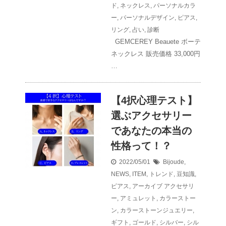
ド
,
ネックレス
,
パーソナルカラ
ー
,
パーソナルデザイン
,
ピアス
,
リング
,
占い
,
診断
GEMCEREY Beauete ボーテ
ネックレス 販売価格 33,000円
…
【4択心理テスト】
選ぶアクセサリー
であなたの本当の
性格って！？
2022/05/01
Bijoude
,
NEWS
,
ITEM
,
トレンド
,
豆知識
,
ピアス
,
アーカイブ
アクセサリ
ー
,
アミュレット
,
カラーストー
ン
,
カラーストーンジュエリー
,
ギフト
,
ゴールド
,
シルバー
,
シル