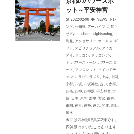
京都のパワースポ
ット～平安神宮
2022/02/08
NEWS
,
トレ
ンド
,
豆知識
,
アーカイブ
,
お知ら
せ
Kyoto
,
shrine
,
sightseeing
,
ご
利益
,
アクセサリー
,
オニキス
,
ギ
フト
,
スピリチュアル
,
タイガー
アイ
,
ドラゴン
,
ドラゴンアゲー
ト
,
パワーストーン
,
パワースポ
ット
,
ブレスレット
,
マインドチ
ェンジ
,
ラピスラズリ
,
上昇
,
中国
,
京都
,
八坂
,
八坂神社
,
占い
,
参拝
,
四条
,
四神
,
四神獣
,
平安神宮
,
方
角
,
日本
,
朱雀
,
歴史
,
玄武
,
白虎
,
祇園
,
神社
,
運勢
,
運気
,
開運
,
青龍
,
風水
今回は四神獣特集第2弾です。
四神獣はきいたことあります