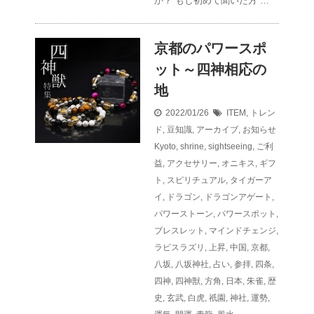
か？ もし初めて聞いた方 …
京都のパワースポ
ット～四神相応の
地
2022/01/26
ITEM
,
トレン
ド
,
豆知識
,
アーカイブ
,
お知らせ
Kyoto
,
shrine
,
sightseeing
,
ご利
益
,
アクセサリー
,
オニキス
,
ギフ
ト
,
スピリチュアル
,
タイガーア
イ
,
ドラゴン
,
ドラゴンアゲート
,
パワーストーン
,
パワースポット
,
ブレスレット
,
マインドチェンジ
,
ラピスラズリ
,
上昇
,
中国
,
京都
,
八坂
,
八坂神社
,
占い
,
参拝
,
四条
,
四神
,
四神獣
,
方角
,
日本
,
朱雀
,
歴
史
,
玄武
,
白虎
,
祇園
,
神社
,
運勢
,