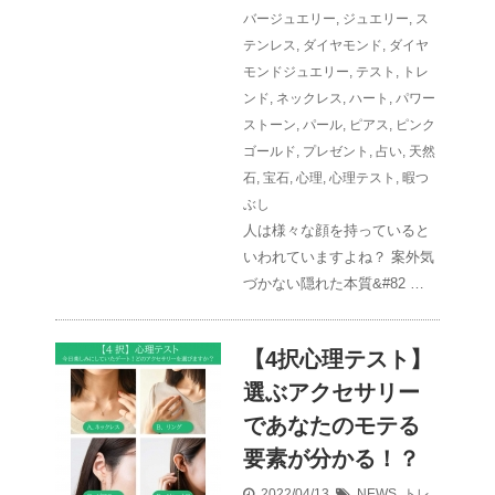
バージュエリー
,
ジュエリー
,
ス
テンレス
,
ダイヤモンド
,
ダイヤ
モンドジュエリー
,
テスト
,
トレ
ンド
,
ネックレス
,
ハート
,
パワー
ストーン
,
パール
,
ピアス
,
ピンク
ゴールド
,
プレゼント
,
占い
,
天然
石
,
宝石
,
心理
,
心理テスト
,
暇つ
ぶし
人は様々な顔を持っていると
いわれていますよね？ 案外気
づかない隠れた本質&#82 …
【4択心理テスト】
選ぶアクセサリー
であなたのモテる
要素が分かる！？
2022/04/13
NEWS
,
トレ