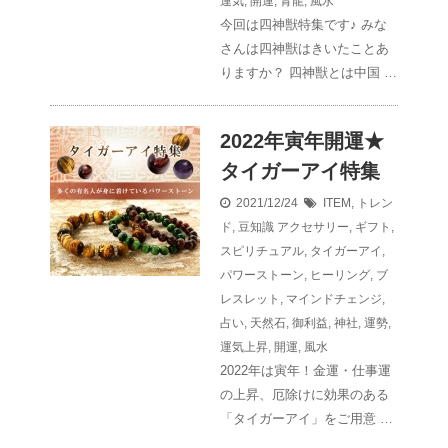
運気
,
開運
,
青龍
,
風水
今回は四神獣特集です♪ みな
さんは四神獣はきいたことあ
りますか？ 四神獣とは中国 …
2022年寅年開運★
タイガーアイ特集
2021/12/24
ITEM
,
トレン
ド
,
豆知識
アクセサリー
,
ギフト
,
スピリチュアル
,
タイガーアイ
,
パワーストーン
,
ヒーリング
,
ブ
レスレット
,
マインドチェンジ
,
占い
,
天然石
,
御利益
,
神社
,
運勢
,
運気上昇
,
開運
,
風水
2022年は寅年！金運・仕事運
の上昇、厄除けに効果のある
「タイガーアイ」をご用意 …