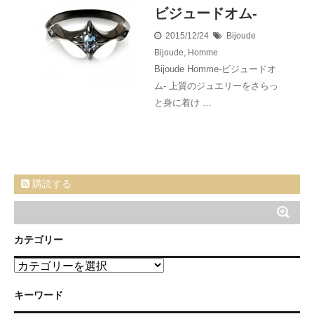
ビジュードオム-
2015/12/24
Bijoude
Bijoude
,
Homme
Bijoude Homme-ビジュードオ
ム- 上質のジュエリーをさらっ
と身に着け …
購読する
カテゴリー
カ
テ
ゴ
キーワード
リ