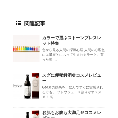
関連記事
カラーで選ぶストーンブレスレ
ット特集
色から見る人間の深層心理 人間の心理色
には潜在的にもって生まれカラーと、育
った環 …
スグに便秘解消＠コスメレビュ
ー
G酵素の効果を、飲んですぐに実感され
る方も。 ブドウジュース割りがオスス
メ！ 匂 …
お肌もお腹も大満足＠コスメレ