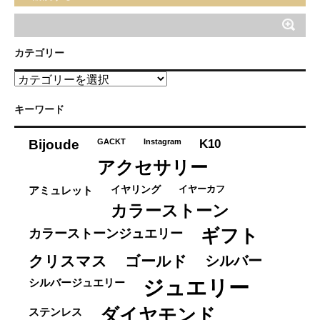
カテゴリー
カ
テ
ゴ
キーワード
リ
ー
K10
Bijoude
GACKT
Instagram
アクセサリー
イヤーカフ
アミュレット
イヤリング
カラーストーン
ギフト
カラーストーンジュエリー
クリスマス
ゴールド
シルバー
ジュエリー
シルバージュエリー
ダイヤモンド
ステンレス