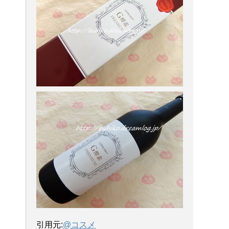
引用元:
@コスメ