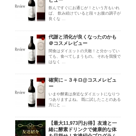
ビュー
飲んですぐにお通じが！という方もいれ
ば、 飲み続けていると段々お腹の調子が
良くな …
代謝と消化が良くなったのかも
＠コスメレビュー
間食はダイエットの天敵！と分かってい
ても、食べてしまうもの。 それを我慢で
はなく …
確実に－３キロ@コスメレビュ
ー
いまや酵素は身近なダイエットになりつ
つありますよね。 既に試したことのある
方にと …
【最大11,973円お得】友達と一
緒に酵素ドリンクで健康的な体
を目指せ！友達紹介プログラム