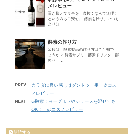
メレビュー
置き換えで食事を一食抜くなんて無理！
という方もご安心。 酵素を摂り、いつも
よりほ …
酵素の作り方
皆様は、酵素製品の作り方はご存知でし
ょうか？ 酵素サプリ、酵素ドリンク、酵
素ペー …
PREV
カラダに良い感じはダントツ一番！＠コス
メレビュー
NEXT
G酵素！ヨーグルトやジュースを混ぜても
OK！ @コスメレビュー
購読する