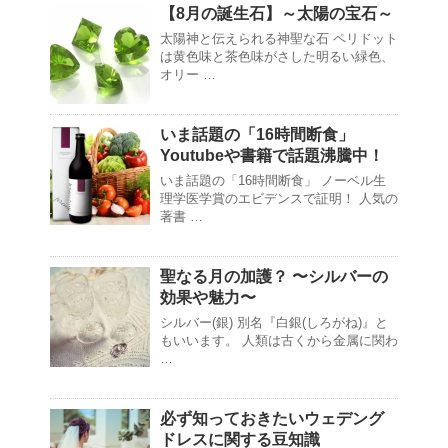
【8月の誕生石】～太陽の宝石～
太陽神と伝えられる神聖な石 ペリドット
は黄色味と茶色味がさした明るい緑色、
オリー …
いま話題の「16時間断食」
Youtubeや書籍で話題沸騰中！
いま話題の「16時間断食」 ノーベル生
理学医学賞のエビデンスで証明！ 人気の
著書 …
聖なる月の加護？ 〜シルバーの
効果や魅力〜
シルバー(銀) 別名『白銀(しろがね)』と
もいいます。 人類は古くから金属に関わ
…
必ず知っておきたいウェデング
ドレスに関する豆知識