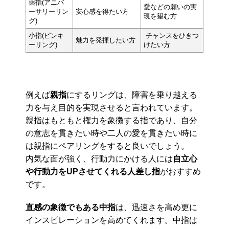
薬指(アニバ
愛などの願いの実
ーサリーリン
安心感を得たい方
現を望む方
グ)
小指(ピンキ
チャンスをひきつ
魅力を発揮したい方
ーリング)
けたい方
例えば
親指
にするリングは、障害を乗り越える
力を与え目的を実現させると言われています。
親指はもともと権力を象徴する指であり、自分
の意志を貫きたい時や二人の愛を貫きたい時に
は親指にペアリングをすると良いでしょう。
内気な面が強く、行動力にかける人には
自立心
や行動力をUPさせてくれる人差し指
がおすすめ
です。
直感の象徴でもある中指
は、迅速さを高め更に
インスピレーションを高めてくれます。中指は