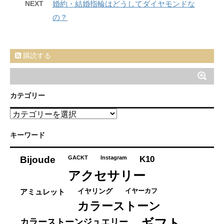
NEXT
婚約・結婚指輪はどうしてダイヤモンドな
の？
購読する
カテゴリー
カ
テ
ゴ
キーワード
リ
ー
K10
Bijoude
GACKT
Instagram
アクセサリー
イヤーカフ
アミュレット
イヤリング
カラーストーン
ギフト
カラーストーンジュエリー