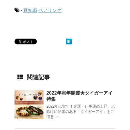
-
豆知識
ペアリング
関連記事
2022年寅年開運★タイガーアイ
特集
2022年は寅年！金運・仕事運の上昇、厄
除けに効果のある「タイガーアイ」をご
用意 …