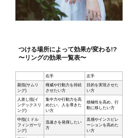
つける場所によって効果が変わる!?
〜リングの効果一覧表〜
右手
左手
親指(サムリ
権威や行動力を持続
目的を実現させた
ング)
させたい方
い方
人差し指(イ
集中力や行動力を高
積極性を高め、行
ンデックスリ
めたい、人を導きた
動に移したい方
ング)
い方
中指(ミドル
直感やインスピレ
迅速さを発揮したい
フィンガーリ
ーションを高めた
方
ング)
い方