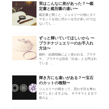
実はこんなに差があった？〜鑑
定書と鑑別書の違い〜
鑑定書と聞くと、ジュエリーの他にダイ
ヤモンドを頭に浮かべる方が多いのでは
ないでし …
ずっと輝いていてほしいから 〜
プラチナジュエリーのお手入れ
方法〜
婚約・結婚指輪によく使われる、プラチ
ナ。 プラチナは別名『白金』とも呼ばれ
ていま …
輝き方にも違いがある？〜宝石
のカットの種類〜
ジュエリーの輝きって、思わず目を奪わ
れてしまいますよね。 キラキラとまるで
星のよ …