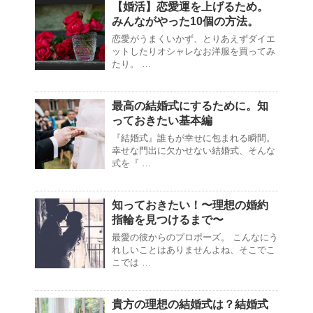
【婚活】恋愛運を上げるため。
みんながやった10個の方法。
恋愛がうまくいかず、とりあえずダイエ
ットしたりオシャレなお洋服を買ってみ
たり。 …
最高の結婚式にするために。知
っておきたい基本編
『結婚式』誰もが幸せに包まれる瞬間。
幸せな門出に欠かせない結婚式、そんな
式を『 …
知っておきたい！〜理想の婚約
指輪を見つけるまで〜
最愛の彼からのプロポーズ。 こんなにう
れしいことはありませんよね、そこでこ
こでは …
貴方の理想の結婚式は？結婚式