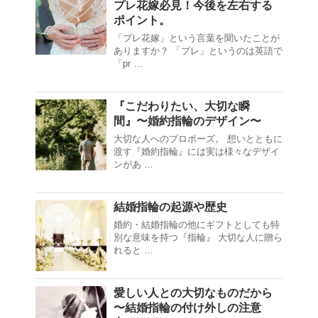
プレ花嫁必見！今後を左右する
ポイント。
「プレ花嫁」という言葉を聞いたことが
ありますか？ 「プレ」というのは英語で
「pr …
『こだわりたい、大切な瞬
間』〜婚約指輪のデザイン〜
大切な人へのプロポーズ。 想いとともに
渡す『婚約指輪』には実は様々なデザイ
ンがあ …
結婚指輪の起源や歴史
婚約・結婚指輪の他にギフトとしても特
別な意味を持つ『指輪』 大切な人に贈ら
れると …
愛しい人との大切なものだから
〜結婚指輪の付け外しの注意