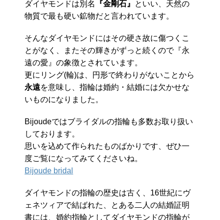
ダイヤモンドは別名
『金剛石』
といい、天然の
物質で最も硬い鉱物だと言われています。
そんなダイヤモンドにはその硬さ故に傷つくこ
とがなく、またその輝きがずっと続くので『永
遠の愛』の象徴とされています。
更にリング(輪)は、円形で終わりがないことから
永遠
を意味し、指輪は婚約・結婚には欠かせな
いものになりました。
Bijoudeではブライダルの指輪も多数お取り扱い
しております。
思いを込めて作られたものばかりです、ぜひ一
度ご覧になってみてくださいね。
Bijoude bridal
ダイヤモンドの指輪の歴史は古く、16世紀にヴ
ェネツィアで結ばれた、とある二人の結婚証明
書には、婚約指輪としてダイヤモンドの指輪が