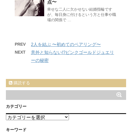
点〜
幸せな二人に欠かせない結婚指輪です
が、毎日身に付けるという方と仕事や職
場の関係で …
PREV
2人を結ぶ 〜初めてのペアリング〜
NEXT
意外と知らない!?ピンクゴールドジュエリ
ーの秘密
購読する
カテゴリー
カ
テ
ゴ
キーワード