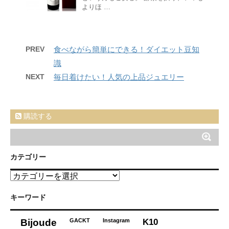
よりほ …
PREV
食べながら簡単にできる！ダイエット豆知
識
NEXT
毎日着けたい！人気の上品ジュエリー
購読する
カテゴリー
カ
テ
ゴ
キーワード
リ
ー
K10
Bijoude
GACKT
Instagram