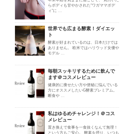
らボディも甘やかされた“ワガママボデ
ィ”に …
世界でも広まる酵素！ダイエッ
ト
酵素が好まれているのは、日本だけでは
ありません。 欧米ではハリウッド女優や
モデル …
毎朝スッキリするために飲んで
ます＠コスメレビュー
健康的に痩せたい方や便秘に悩んでいる
方にオススメしたいG酵素プレミアム。
断食や …
私はゆるめチャレンジ！＠コス
メレビュー
置き換えで食事を一食抜くなんて無理！
という方もご安心。 酵素を摂り、いつも