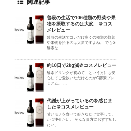
関連記事
普段の生活で106種類の野菜や果
物を摂取するのは大変 ＠コス
メレビュー
普段の生活でコレだけ多くの種類の野菜
や果物を摂るのは大変ですよね。 でもG
酵素な …
約10日で2kg減＠コスメレビュー
酵素ドリンクが初めて、という方にも安
心してご愛飲いただけるのがG酵素プレ
ミアム。 …
代謝が上がっているのを感じま
した＠コスメレビュー
甘いモノを食べて好きなだけ食事して、
かつ痩せたい。 そんな貴方におすすめし
たい、 …