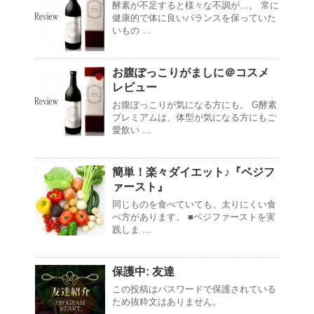
酵素が不足すると様々な不調が…。 常に
健康的で体に良いバランスを保っていた
いもの …
お腹ぽっこりがましに＠コスメ
レビュー
お腹ぽっこりが気になる方にも。 G酵素
プレミアムは、体型が気になる方にもご
愛飲い …
簡単！楽々ダイエット♪『ベジフ
ァースト』
同じものを食べていても、太りにくい食
べ方があります。 ■ベジファーストを実
践しま …
保護中: 友達
この投稿はパスワードで保護されている
ため抜粋文はありません。