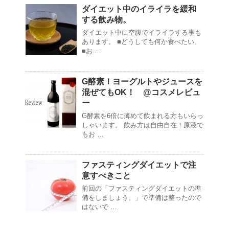
ダイエット中のイライラを緩和
する飲み物。
ダイエット中に空腹でイライラする事も
あります。 ■どうしても何か食べたい。
■お …
G酵素！ヨーグルトやジュースを
混ぜてもOK！ @コスメレビュ
ー
G酵素を6倍に薄めて飲まれる方もいらっ
しゃいます。 飲み方は自由自在！原液で
もお …
ファスティングダイエットで注
意すべきこと
前回の「ファスティングダイエットの準
備をしましょう。」で準備は整ったので
はないで …