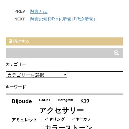
PREV
酵素とは
NEXT
酵素の種類｢消化酵素｣｢代謝酵素｣
購読する
カテゴリー
カ
テ
ゴ
キーワード
リ
ー
K10
Bijoude
GACKT
Instagram
アクセサリー
イヤーカフ
アミュレット
イヤリング
カラーストーン